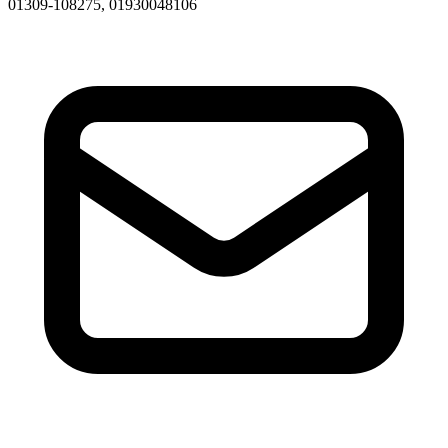
01309-108275, 01930048106