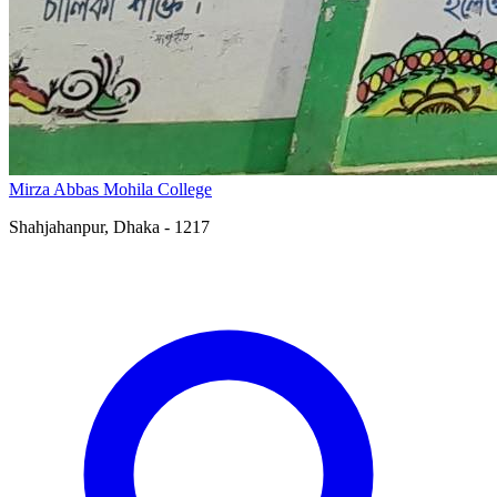
Mirza Abbas Mohila College
Shahjahanpur, Dhaka - 1217