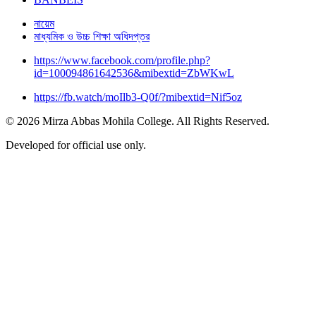
নায়েম
মাধ্যমিক ও উচ্চ শিক্ষা অধিদপ্তর
https://www.facebook.com/profile.php?
id=100094861642536&mibextid=ZbWKwL
https://fb.watch/moIlb3-Q0f/?mibextid=Nif5oz
© 2026 Mirza Abbas Mohila College. All Rights Reserved.
Developed for official use only.