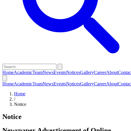
Home
Academic
Team
News
Events
Notices
Gallery
Career
About
Contac
Home
Academic
Team
News
Events
Notices
Gallery
Career
About
Contac
Home
/
Notice
Notice
Newspaper Advertisement of Online