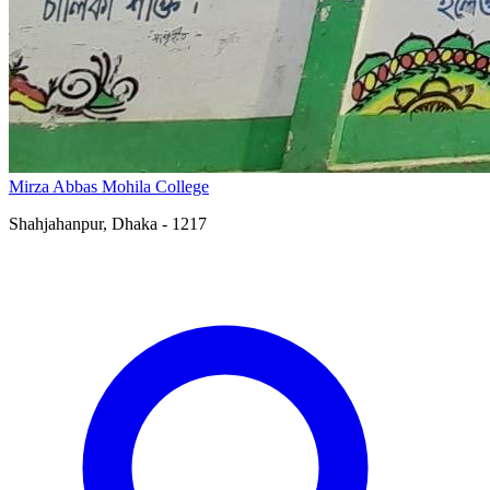
Mirza Abbas Mohila College
Shahjahanpur, Dhaka - 1217