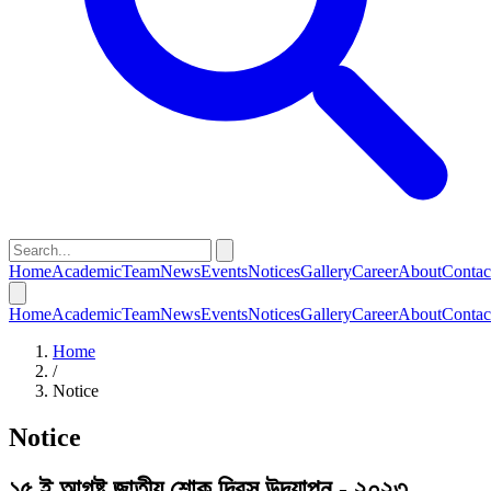
Home
Academic
Team
News
Events
Notices
Gallery
Career
About
Contac
Home
Academic
Team
News
Events
Notices
Gallery
Career
About
Contac
Home
/
Notice
Notice
১৫ ই আগষ্ট জাতীয় শোক দিবস উদযাপন - ২০২৩