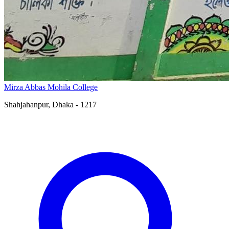
Mirza Abbas Mohila College
Shahjahanpur, Dhaka - 1217