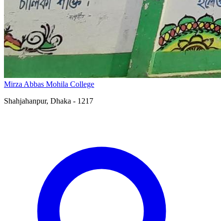
Mirza Abbas Mohila College
Shahjahanpur, Dhaka - 1217