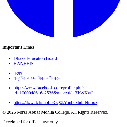
Important Links
Dhaka Education Board
BANBEIS
নায়েম
মাধ্যমিক ও উচ্চ শিক্ষা অধিদপ্তর
https://www.facebook.com/profile.php?
id=100094861642536&mibextid=ZbWKwL
https://fb.watch/moIlb3-Q0f/?mibextid=Nif5oz
© 2026 Mirza Abbas Mohila College. All Rights Reserved.
Developed for official use only.