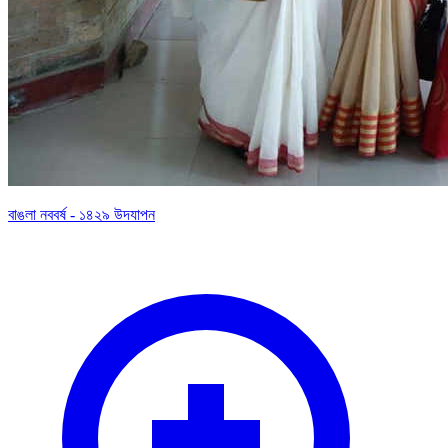
বাঙলা নববর্ষ - ১৪২৯ উদযাপন