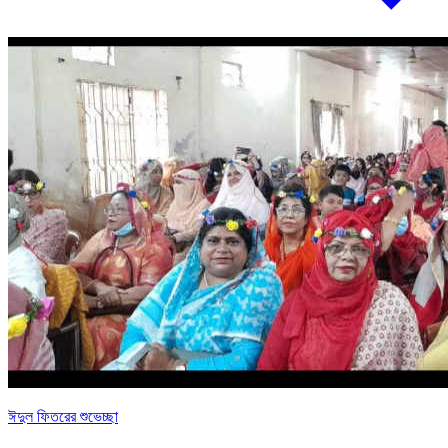
ঈদুল ফিতরের শুভেচ্ছা