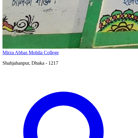
Mirza Abbas Mohila College
Shahjahanpur, Dhaka - 1217