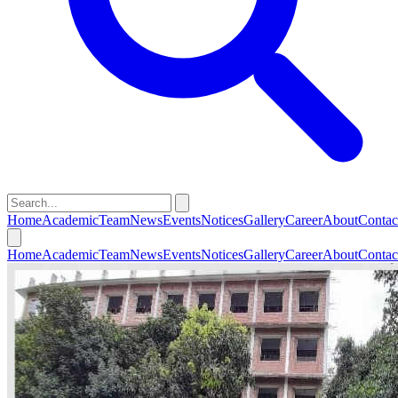
Home
Academic
Team
News
Events
Notices
Gallery
Career
About
Contac
Home
Academic
Team
News
Events
Notices
Gallery
Career
About
Contac