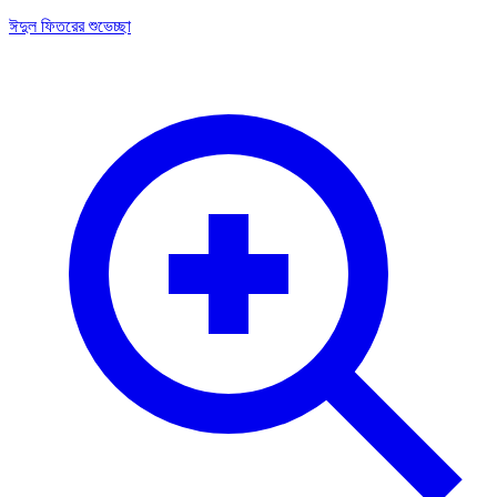
ঈদুল ফিতরের শুভেচ্ছা