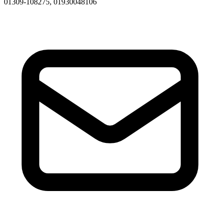
01309-108275, 01930048106