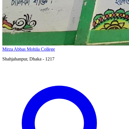
Mirza Abbas Mohila College
Shahjahanpur, Dhaka - 1217