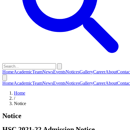
Home
Academic
Team
News
Events
Notices
Gallery
Career
About
Contac
Home
Academic
Team
News
Events
Notices
Gallery
Career
About
Contac
Home
/
Notice
Notice
HSC 2021-22 Admission Notice