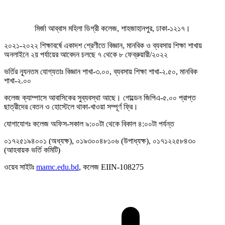
মির্জা
আব্বাস
মহিলা
ডিগ্রী
কলেজ
,
শাহজাহানপুর
,
ঢাকা-১২১৭।
২০২১
-
২০২২
শিক্ষাবর্ষে
একাদশ
শ্রেণীতে
বিজ্ঞান
,
মানবিক
ও
ব্যবসায়
শিক্ষা
শাখায়
অনলাইনে
২য়
পর্যায়ের
আবেদন
চলছে
৭
থেকে
৮
ফেব্রুয়ারী
/
২০২২
ভর্তির
ন্যূনতম
যোগ্যতাঃ
বিজ্ঞান
শাখা
-
৩
.
০০
,
ব্যবসায়
শিক্ষা
শাখা
-
২
.
৫০
,
মানবিক
শাখা
-
২
.
০০
কলেজ
ক্যাম্পাসে
আবাসিকের
সুব্যবস্থা
আছে।
গোল্ডেন
জিপিএ
-
৫
.
০০
প্রাপ্ত
ছাত্রীদের
বেতন
ও
হোস্টেলে
থাকা
-
খাওয়া
সম্পূর্ণ
ফ্রি।
যোগাযোগঃ
কলেজ
অফিস-সকাল ৯:০০টা থেকে বিকাল ৪:০০টা পর্যন্ত
০১৭২৫১৯৪০০১
(
অধ্যক্ষ
),
০১৯৩০০৪৮১০৬
(
উপাধ্যক্ষ
),
০১৭১২২৫৮৪৩০
(আহবায়ক ভর্তি কমিটি)
ওয়েব
সাইটঃ
mamc.edu.bd
,
কলেজ EIIN-108275