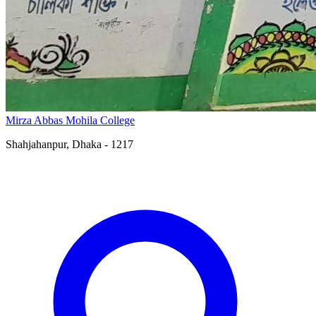
Mirza Abbas Mohila College
Shahjahanpur, Dhaka - 1217