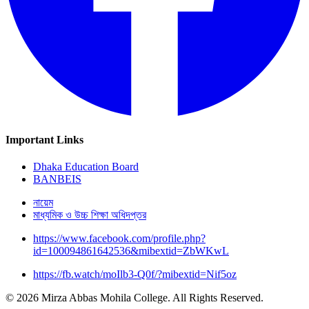
Important Links
Dhaka Education Board
BANBEIS
নায়েম
মাধ্যমিক ও উচ্চ শিক্ষা অধিদপ্তর
https://www.facebook.com/profile.php?
id=100094861642536&mibextid=ZbWKwL
https://fb.watch/moIlb3-Q0f/?mibextid=Nif5oz
© 2026 Mirza Abbas Mohila College. All Rights Reserved.