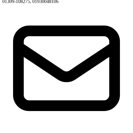
01309-108275, 01930048106