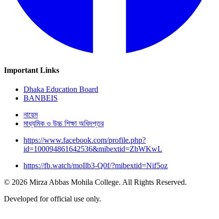
Important Links
Dhaka Education Board
BANBEIS
নায়েম
মাধ্যমিক ও উচ্চ শিক্ষা অধিদপ্তর
https://www.facebook.com/profile.php?
id=100094861642536&mibextid=ZbWKwL
https://fb.watch/moIlb3-Q0f/?mibextid=Nif5oz
© 2026 Mirza Abbas Mohila College. All Rights Reserved.
Developed for official use only.