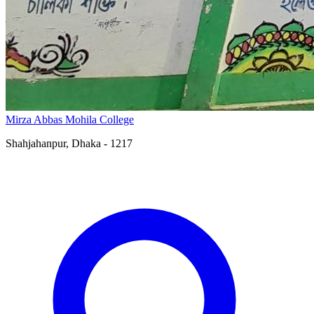
Mirza Abbas Mohila College
Shahjahanpur, Dhaka - 1217