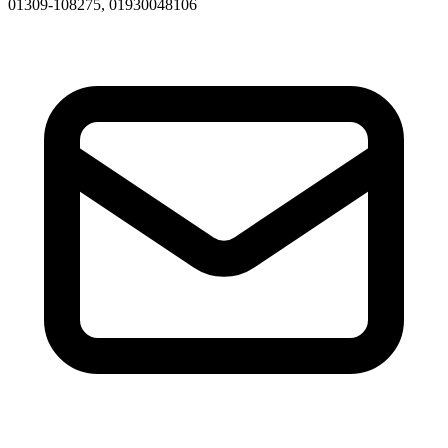
01309-108275, 01930048106