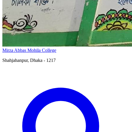
Mirza Abbas Mohila College
Shahjahanpur, Dhaka - 1217