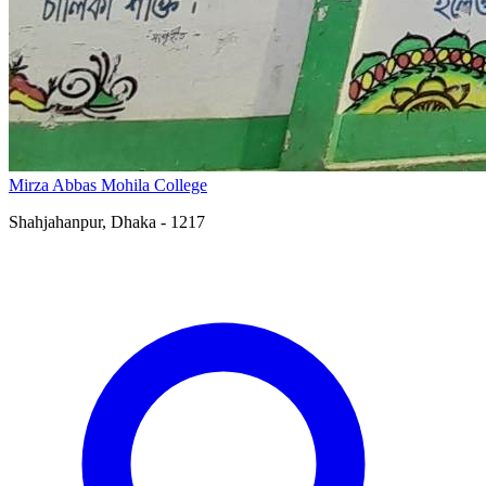
Mirza Abbas Mohila College
Shahjahanpur, Dhaka - 1217