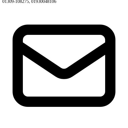
01309-108275, 01930048106