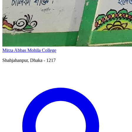
Mirza Abbas Mohila College
Shahjahanpur, Dhaka - 1217